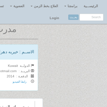
الرئيســـية
برامجنا
العلاج بخط الزمن
العضوية
تسج
بحــث
Login
مدرب
الاســم : خيريه دهر
الدولــة Kuwait
البريــد : k.Dehrab@hotmail.com
الدفعـة : 2014
رابط الفيديو