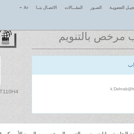
يـل العضويـة
الصـور
المقـــالات
الاتصـال بنــا
Ar
 مرخص بالتنويم
اب
 T110H4