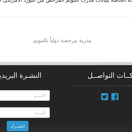
لخاصة ببيانات مدرب التنويم المرخص من البورد الأمريكي ABH - IBH
مدربة مرخصة دولياً بالتنويم
ــات التواصــل
النشـرة البريدي
اشتــرك