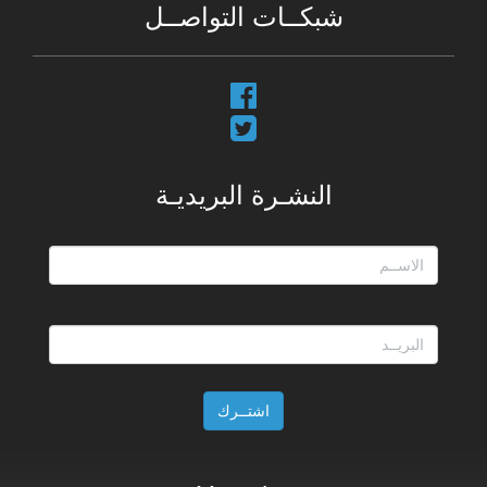
شبكــات التواصــل
النشـرة البريديـة
اشتــرك