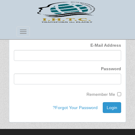
Login
Toggle
Navigation
E-Mail Address
Password
Remember Me
Forgot Your Password?
Login